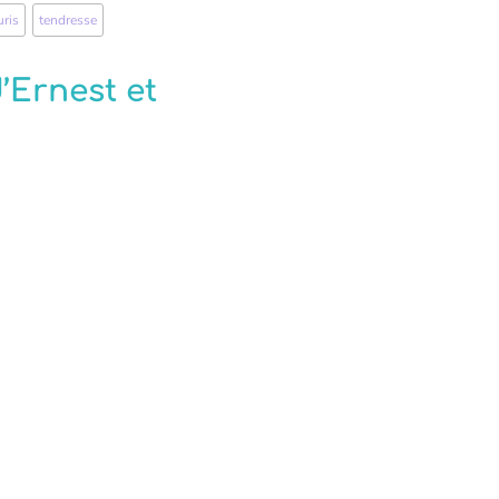
uris
,
tendresse
’Ernest et