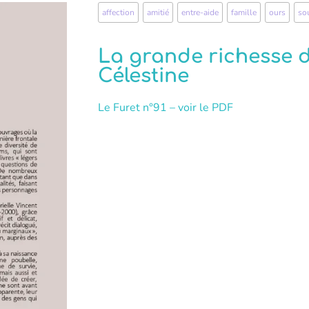
affection
,
amitié
,
entre-aide
,
famille
,
ours
,
so
La grande richesse d
Célestine
Le Furet n°91 – voir le PDF