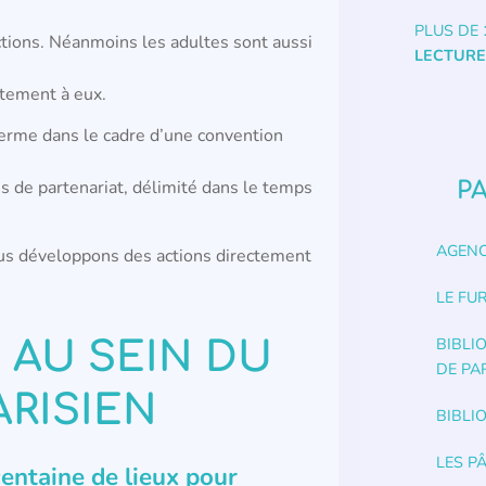
PLUS DE
actions. Néanmoins les adultes sont aussi
LECTURE
ctement à eux.
terme dans le cadre d’une convention
cis de partenariat, délimité dans le temps
P
AGENC
us développons des actions directement
LE FU
BIBLI
 AU SEIN DU
DE PA
ARISIEN
BIBLI
LES P
centaine de lieux pour