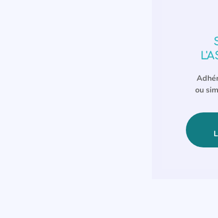
L'
Adhér
ou sim