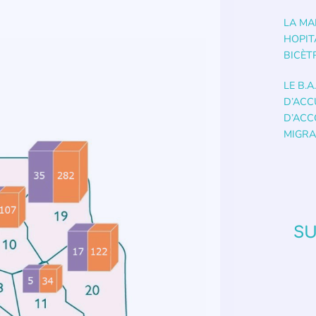
LA MA
HOPIT
BICÈT
LE B.A
D’ACC
D’AC
MIGRA
SU