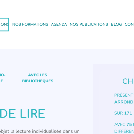
IONS
NOS FORMATIONS
AGENDA
NOS PUBLICATIONS
BLOG
CON
IO-
AVEC LES
CH
UE
BIBLIOTHÈQUES
PRÉSENT
ARROND
DE LIRE
SUR
171 
AVEC
75
jet la lecture individualisée dans un
DIFFÉRE