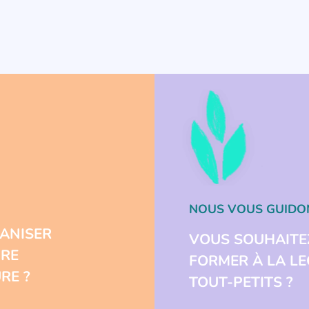
ANISER
URE
RE ?
NOUS VOUS GUIDO
VOUS SOUHAITE
FORMER À LA L
TOUT-PETITS ?