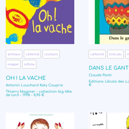
animaux
,
cartonné
,
couleurs
,
cartonné
,
livre-jeu
,
m
imagier
,
rythme
DANS LE GANT
Claude Ponti
OH ! LA VACHE
Editions L'école des Lo
€
Antonin Louchard Katy Couprie
Thierry Magnier - collection big tête
de lard - 1998 - 8,90 €