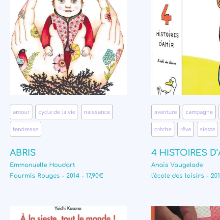
amour
,
cycle de la vie
,
naissance
,
aventure
,
campagne
,
tendresse
crèche
,
rêve
,
sieste
ABRIS
4 HISTOIRES D
Emmanuelle Houdart
Anaïs Vaugelade
Fourmis Rouges - 2014 - 17,90€
l'école des loisirs - 20