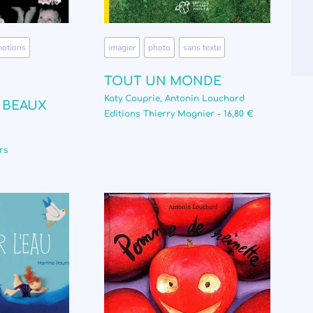
otions
,
imagier
,
photo
,
sans texte
TOUT UN MONDE
Katy Couprie, Antonin Louchard
 BEAUX
Editions Thierry Magnier - 16,80 €
rs