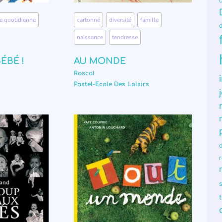
ie quotidienne
,
cartonné
,
diversité
,
famille
,
naissance
,
tendresse
ÉBÉ !
AU MONDE
Rascal
Pastel-Ecole Des Loisirs
r
s