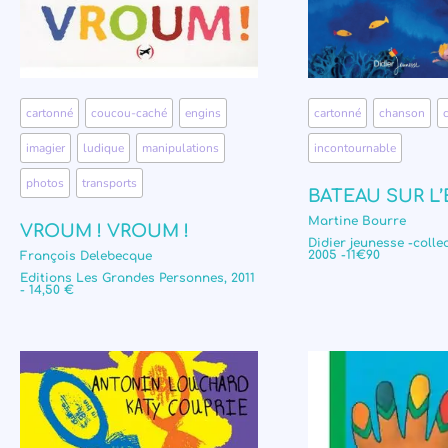
cartonné
,
coucou-caché
,
engins
,
cartonné
,
chanson
,
imagier
,
ludique
,
manipulations
,
incontournable
photos
,
transports
BATEAU SUR L
Martine Bourre
VROUM ! VROUM !
Didier jeunesse -colle
2005 -11€90
François Delebecque
Editions Les Grandes Personnes, 2011
- 14,50 €