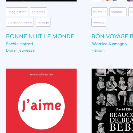
imagination
,
sommeil
,
humour
,
sommeil
,
v
vie quotidienne
,
voyage
voyage
BONNE NUIT LE MONDE
BON VOYAGE B
Sachie Hattori
Béatrice Alemagna
Didier jeunesse
Hélium