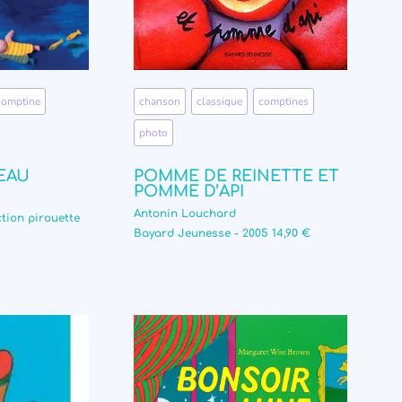
comptine
,
chanson
,
classique
,
comptines
,
photo
’EAU
POMME DE REINETTE ET
POMME D’API
Antonin Louchard
ction pirouette
Bayard Jeunesse - 2005 14,90 €