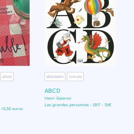
,
photo
,
abécédaire
,
livre-jeu
ABCD
Henri Galeron
Les grandes personnes - 2017 - 15€
 -12,50 euros