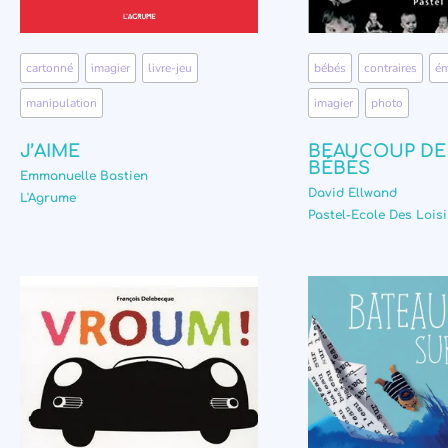
cartonné
,
imagier
,
livre-jeu
,
bébés
,
contraires
,
ém
manipulation
imagier
,
photo
J’AIME
BEAUCOUP DE
BÉBÉS
Emmanuelle Bastien
David Ellwand
L'Agrume
Pastel-Ecole Des Loisi