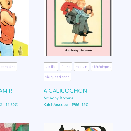
comptine
,
famille
,
fratrie
,
maman
,
stéréotypes
,
vie quotidienne
’AMIR
A CALICOCHON
Anthony Browne
12 - 14,80€
Kaleidoscope - 1986 -13€