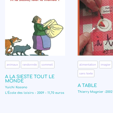
animaux
,
randonnée
,
sommeil
alimentation
,
imagier
sans texte
A LA SIESTE TOUT LE
MONDE
A TABLE
Yuichi Kasano
Thierry Magnier -2002
L’École des loisirs - 2009 - 11,70 euros