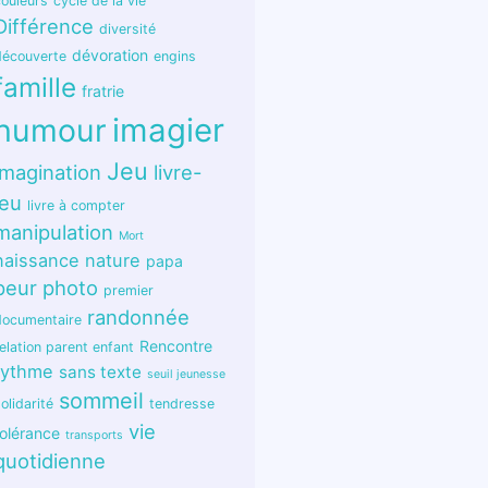
couleurs
cycle de la vie
Différence
diversité
dévoration
découverte
engins
famille
fratrie
humour
imagier
Jeu
imagination
livre-
jeu
livre à compter
manipulation
Mort
naissance
nature
papa
peur
photo
premier
randonnée
documentaire
Rencontre
elation parent enfant
rythme
sans texte
seuil jeunesse
sommeil
olidarité
tendresse
vie
tolérance
transports
quotidienne