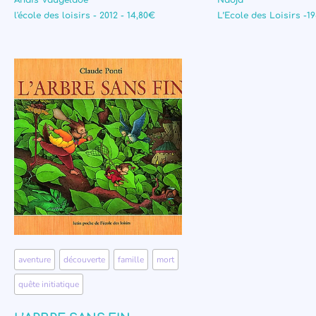
Anaïs Vaugelade
Nadja
l'école des loisirs - 2012 - 14,80€
L’Ecole des Loisirs -19
aventure
,
découverte
,
famille
,
mort
,
quête initiatique