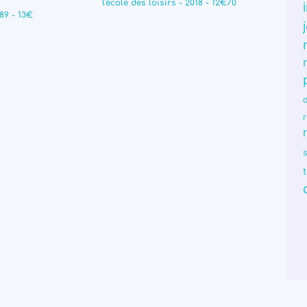
l'école des loisirs - 2018 - 12€70
89 - 13€
r
s