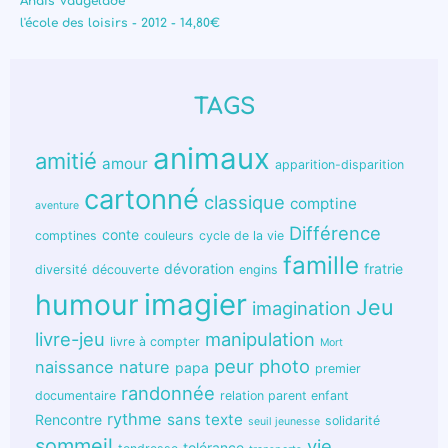
Anaïs Vaugelade
l'école des loisirs - 2012 - 14,80€
TAGS
animaux
amitié
amour
apparition-disparition
cartonné
classique
comptine
aventure
Différence
conte
comptines
couleurs
cycle de la vie
famille
dévoration
fratrie
diversité
découverte
engins
humour
imagier
Jeu
imagination
livre-jeu
manipulation
livre à compter
Mort
peur
photo
naissance
nature
papa
premier
randonnée
documentaire
relation parent enfant
rythme
sans texte
Rencontre
solidarité
seuil jeunesse
sommeil
vie
tolérance