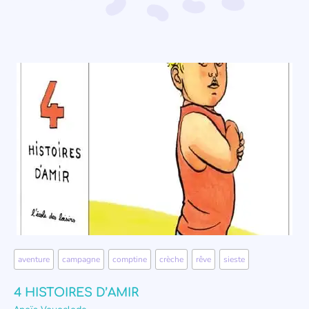
aventure
,
campagne
,
comptine
,
crèche
,
rêve
,
sieste
4 HISTOIRES D’AMIR