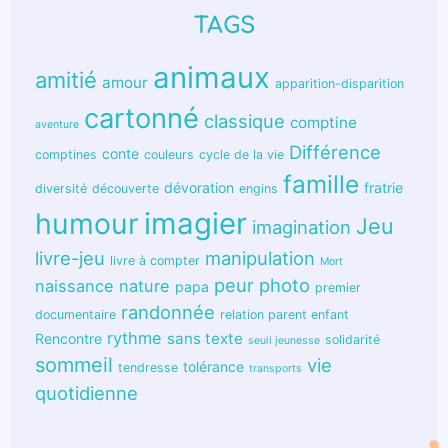
TAGS
animaux
amitié
amour
apparition-disparition
cartonné
classique
comptine
aventure
Différence
conte
comptines
couleurs
cycle de la vie
famille
dévoration
fratrie
diversité
découverte
engins
humour
imagier
Jeu
imagination
livre-jeu
manipulation
livre à compter
Mort
peur
photo
naissance
nature
papa
premier
randonnée
documentaire
relation parent enfant
rythme
sans texte
Rencontre
solidarité
seuil jeunesse
sommeil
vie
tolérance
tendresse
transports
quotidienne