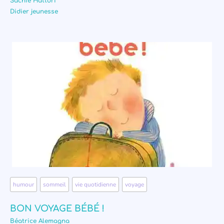
Sachie Hattori
Didier jeunesse
humour
,
sommeil
,
vie quotidienne
,
voyage
BON VOYAGE BÉBÉ !
Béatrice Alemagna