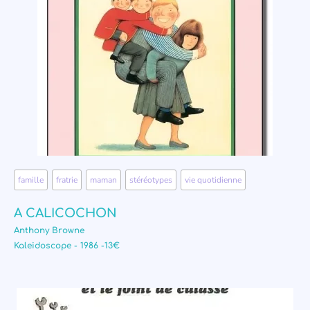
famille
,
fratrie
,
maman
,
stéréotypes
,
vie quotidienne
A CALICOCHON
Anthony Browne
Kaleidoscope - 1986 -13€