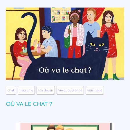
chat
,
l'agrume
,
léa decan
,
vie quotidienne
,
voisinage
OÙ VA LE CHAT ?