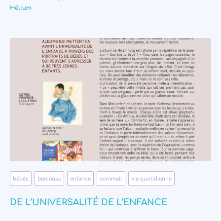
Hélium
bébés
,
berceuse
,
enfance
,
sommeil
,
vie quotidienne
DE L’UNIVERSALITÉ DE L’ENFANCE