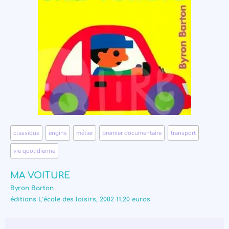
classique
,
engins
,
métier
,
premier documentaire
,
transport
,
vie quotidienne
MA VOITURE
Byron Barton
éditions L’école des loisirs, 2002 11,20 euros