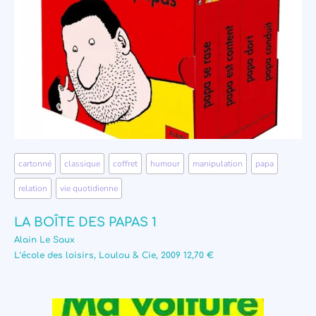
cartonné
,
classique
,
coffret
,
humour
,
manipulation
,
papa
,
relation
,
vie quotidienne
LA BOÎTE DES PAPAS 1
Alain Le Saux
L’école des loisirs, Loulou & Cie, 2009 12,70 €