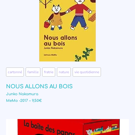
cartonné
,
famille
,
fratrie
,
nature
,
vie quotidienne
NOUS ALLONS AU BOIS
Junko Nakamura
MeMo -2017 – 9,50€