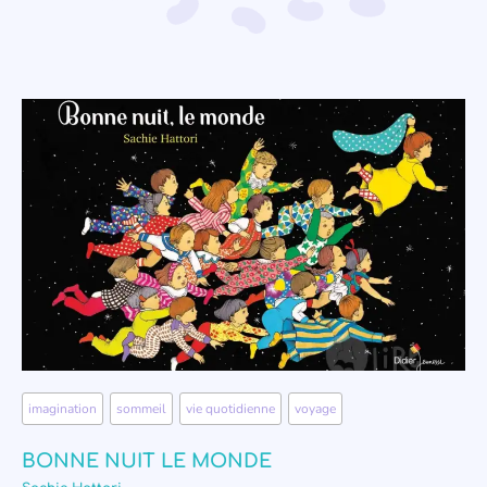
imagination
,
sommeil
,
vie quotidienne
,
voyage
BONNE NUIT LE MONDE