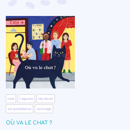
chat
,
l'agrume
,
léa decan
,
vie quotidienne
,
voisinage
OÙ VA LE CHAT ?