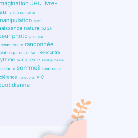
Jeu
imagination
livre-
jeu
livre à compter
manipulation
Mort
naissance
nature
papa
peur
photo
premier
randonnée
documentaire
Rencontre
elation parent enfant
rythme
sans texte
seuil jeunesse
sommeil
olidarité
tendresse
vie
tolérance
transports
quotidienne