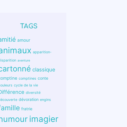
TAGS
amitié
amour
animaux
apparition-
isparition
aventure
cartonné
classique
comptine
conte
comptines
couleurs
cycle de la vie
Différence
diversité
dévoration
découverte
engins
famille
fratrie
humour
imagier