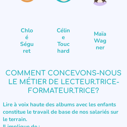
Chlo
Célin
Maïa
é
e
En savoir
En savoir
En savoir
Wag
Ségu
plus
Touc
plus
plus
ner
ret
hard
COMMENT CONCEVONS-NOUS
LE MÉTIER DE LECTEUR.TRICE-
FORMATEUR.TRICE?
Lire à voix haute des albums avec les enfants
constitue le travail de base de nos salariés sur
le terrain.
Il implique de :