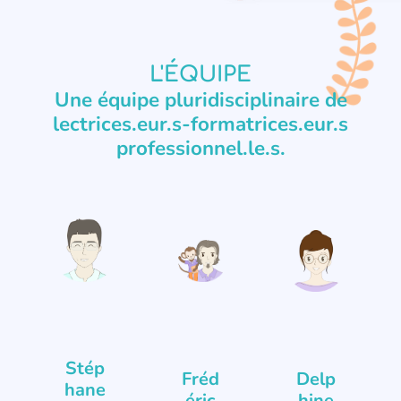
L'ÉQUIPE
Une équipe pluridisciplinaire de
lectrices.eur.s-formatrices.eur.s
professionnel.le.s.
Stép
Fréd
Delp
hane
éric
hine