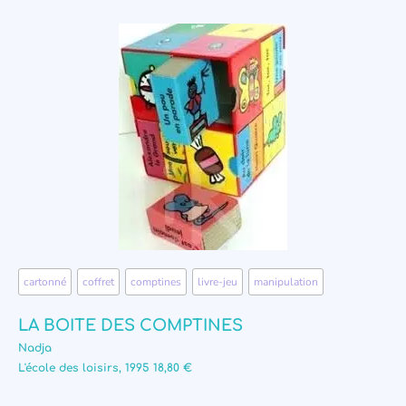
cartonné
,
coffret
,
comptines
,
livre-jeu
,
manipulation
LA BOITE DES COMPTINES
Nadja
L'école des loisirs, 1995 18,80 €