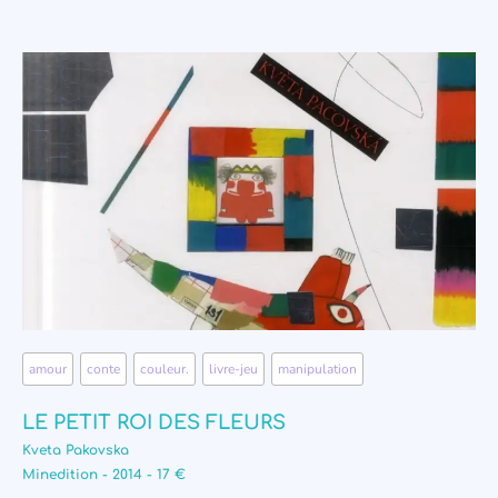
amour
,
conte
,
couleur.
,
livre-jeu
,
manipulation
LE PETIT ROI DES FLEURS
Kveta Pakovska
Minedition - 2014 - 17 €