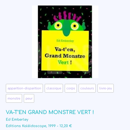
apparition-disparition
,
classique
,
corps
,
couleurs
,
livre-jeu
,
monstre
,
peur
VA-T’EN GRAND MONSTRE VERT !
Ed Emberley
Editions Kaléidoscope, 1999 - 12,20 €