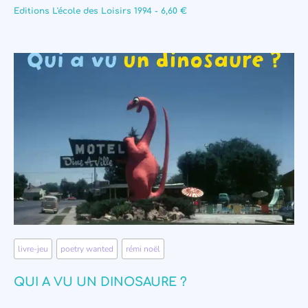
Editions L'école des Loisirs 1994 - 6,60 €
livre-jeu
,
poetry wanted
,
rémi noël
QUI A VU UN DINOSAURE ?