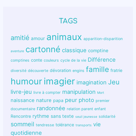
TAGS
animaux
amitié
amour
apparition-disparition
cartonné
classique
comptine
aventure
Différence
conte
comptines
couleurs
cycle de la vie
famille
dévoration
fratrie
diversité
découverte
engins
humour
imagier
Jeu
imagination
livre-jeu
manipulation
livre à compter
Mort
peur
photo
naissance
nature
papa
premier
randonnée
documentaire
relation parent enfant
rythme
sans texte
Rencontre
solidarité
seuil jeunesse
sommeil
vie
tolérance
tendresse
transports
quotidienne