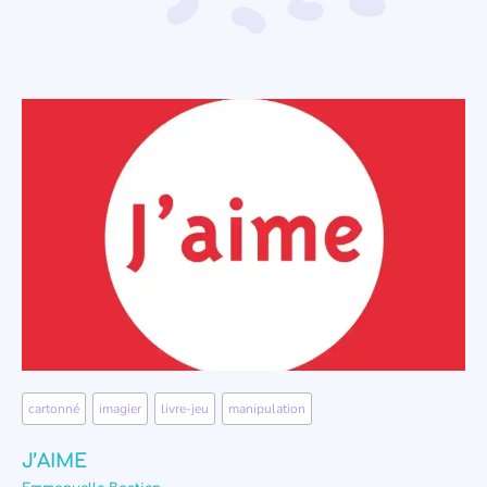
cartonné
,
imagier
,
livre-jeu
,
manipulation
J’AIME