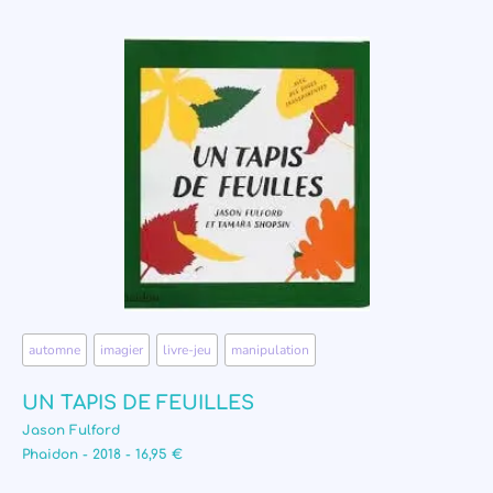
automne
,
imagier
,
livre-jeu
,
manipulation
UN TAPIS DE FEUILLES
Jason Fulford
Phaidon - 2018 - 16,95 €