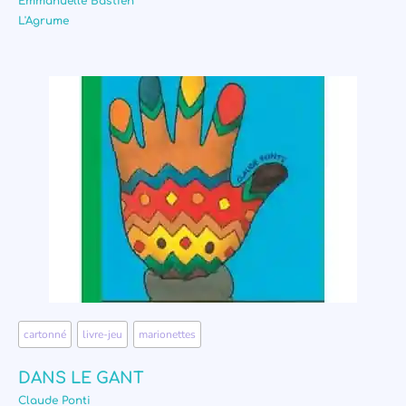
Emmanuelle Bastien
L'Agrume
cartonné
,
livre-jeu
,
marionettes
DANS LE GANT
Claude Ponti