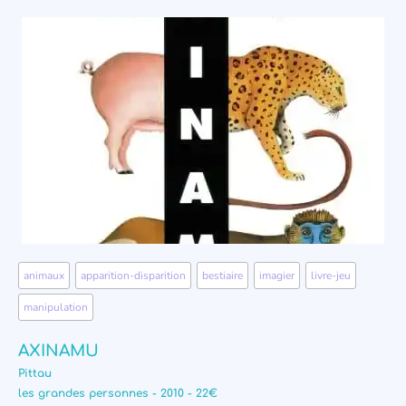
animaux
,
apparition-disparition
,
bestiaire
,
imagier
,
livre-jeu
,
manipulation
AXINAMU
Pittau
les grandes personnes - 2010 - 22€