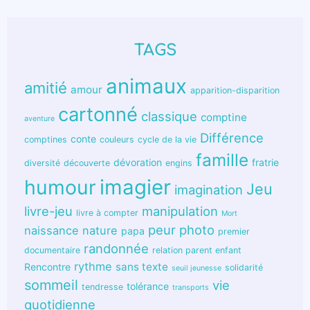
TAGS
animaux
amitié
amour
apparition-disparition
cartonné
classique
comptine
aventure
Différence
conte
comptines
couleurs
cycle de la vie
famille
dévoration
fratrie
diversité
découverte
engins
humour
imagier
Jeu
imagination
livre-jeu
manipulation
livre à compter
Mort
peur
photo
naissance
nature
papa
premier
randonnée
documentaire
relation parent enfant
rythme
sans texte
Rencontre
solidarité
seuil jeunesse
sommeil
vie
tolérance
tendresse
transports
quotidienne