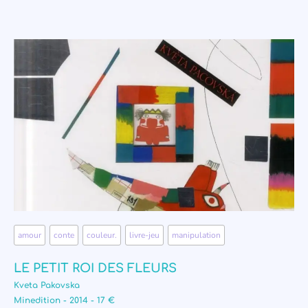
amour
,
conte
,
couleur.
,
livre-jeu
,
manipulation
LE PETIT ROI DES FLEURS
Kveta Pakovska
Minedition - 2014 - 17 €