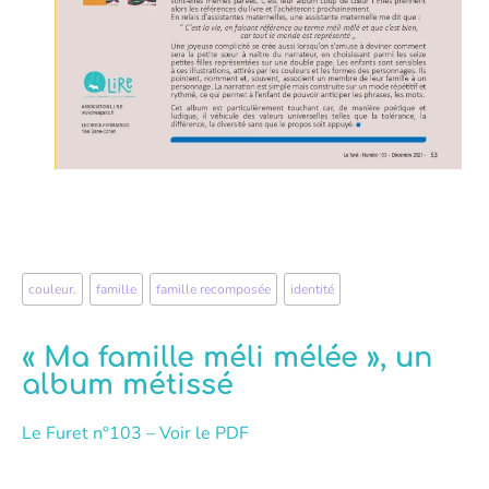
couleur.
,
famille
,
famille recomposée
,
identité
« Ma famille méli mélée », un
album métissé
Le Furet n°103 – Voir le PDF