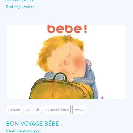
Sachie Hattori
Didier jeunesse
humour
,
sommeil
,
vie quotidienne
,
voyage
BON VOYAGE BÉBÉ !
Béatrice Alemagna