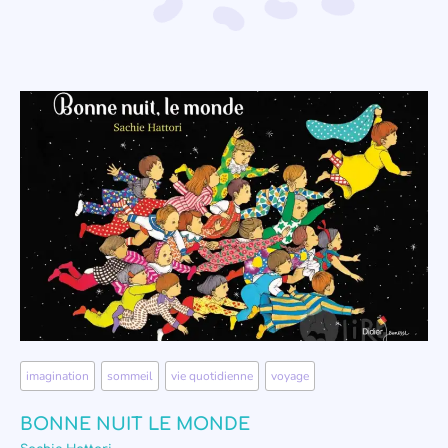
imagination
,
sommeil
,
vie quotidienne
,
voyage
BONNE NUIT LE MONDE