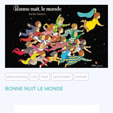
didier jeunesse
,
nuit
,
rituel
,
sachie hattori
,
sommeil
BONNE NUIT LE MONDE