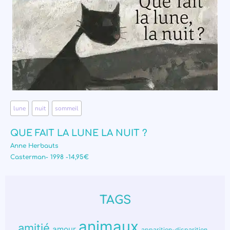
lune
,
nuit
,
sommeil
QUE FAIT LA LUNE LA NUIT ?
Anne Herbauts
Casterman- 1998 -14,95€
TAGS
animaux
amitié
amour
apparition-disparition