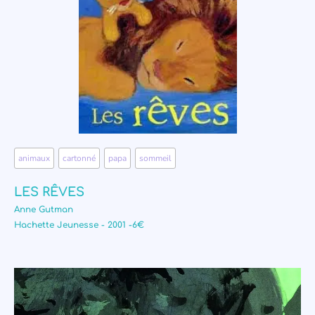
animaux
,
cartonné
,
papa
,
sommeil
LES RÊVES
Anne Gutman
Hachette Jeunesse - 2001 -6€