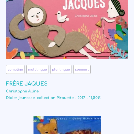
comptine
,
multilingue
,
plurilingue
,
sommeil
FRÈRE JAQUES
Christophe Alline
Didier jeunesse, collection Pirouette - 2017 - 11,50€