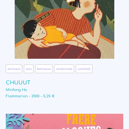
animaux
,
asie
,
berceuse
,
randonnée
,
sommeil
CHUUUT
Minfong Ho
Flammarion - 2000 - 5,25 €