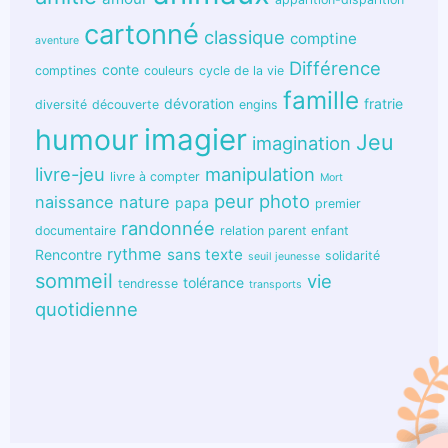
cartonné
classique
comptine
aventure
Différence
conte
comptines
couleurs
cycle de la vie
famille
dévoration
fratrie
diversité
découverte
engins
humour
imagier
Jeu
imagination
livre-jeu
manipulation
livre à compter
Mort
peur
photo
naissance
nature
papa
premier
randonnée
documentaire
relation parent enfant
rythme
sans texte
Rencontre
solidarité
seuil jeunesse
sommeil
vie
tolérance
tendresse
transports
quotidienne