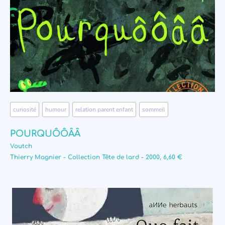
curiosité
,
humour
,
relation parent enfant
,
sommeil
POURQUÔÔÂÂ
Voutch
Thierry Magnier - Collection Tête de lard - 2000, 6,60 €