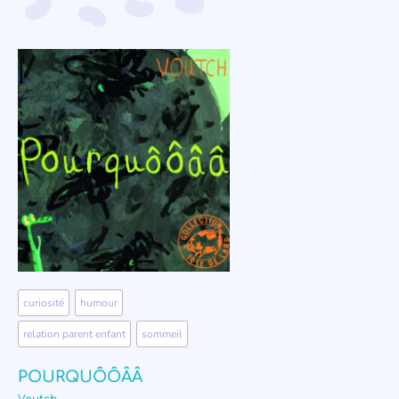
curiosité
,
humour
,
relation parent enfant
,
sommeil
POURQUÔÔÂÂ