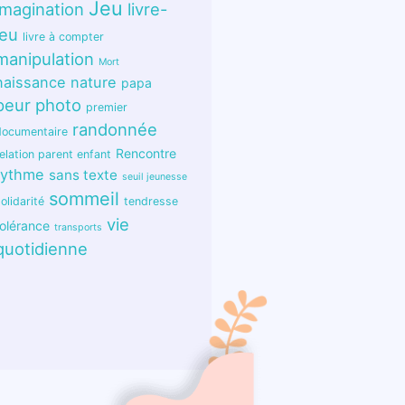
Jeu
imagination
livre-
jeu
livre à compter
manipulation
Mort
naissance
nature
papa
peur
photo
premier
randonnée
documentaire
Rencontre
elation parent enfant
rythme
sans texte
seuil jeunesse
sommeil
olidarité
tendresse
vie
tolérance
transports
quotidienne