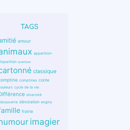
TAGS
amitié
amour
animaux
apparition-
isparition
aventure
cartonné
classique
comptine
conte
comptines
couleurs
cycle de la vie
Différence
diversité
dévoration
découverte
engins
famille
fratrie
humour
imagier