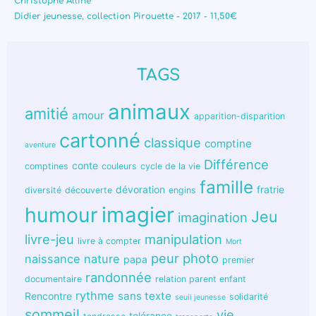
Christophe Alline
Didier jeunesse, collection Pirouette - 2017 - 11,50€
TAGS
animaux
amitié
amour
apparition-disparition
cartonné
classique
comptine
aventure
Différence
conte
comptines
couleurs
cycle de la vie
famille
dévoration
fratrie
diversité
découverte
engins
humour
imagier
Jeu
imagination
livre-jeu
manipulation
livre à compter
Mort
peur
photo
naissance
nature
papa
premier
randonnée
documentaire
relation parent enfant
rythme
sans texte
Rencontre
solidarité
seuil jeunesse
sommeil
vie
tolérance