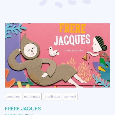
comptine
,
multilingue
,
plurilingue
,
sommeil
FRÈRE JAQUES