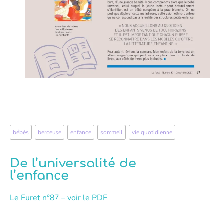
bébés
,
berceuse
,
enfance
,
sommeil
,
vie quotidienne
De l’universalité de
l’enfance
Le Furet n°87
– voir le PDF