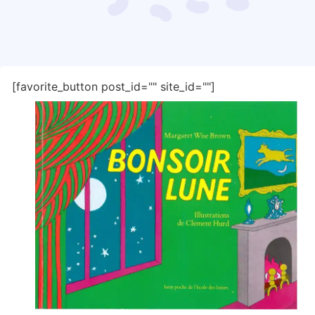
[favorite_button post_id="" site_id=""]