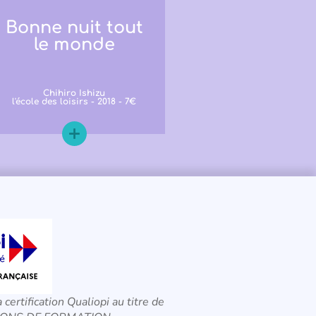
Bonne nuit tout
le monde
Chihiro Ishizu
l'école des loisirs - 2018 - 7€
a certification Qualiopi au titre de