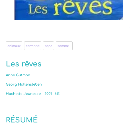
animaux
,
cartonné
,
papa
,
sommeil
Les rêves
Anne Gutman
Georg Hallensleben
Hachette Jeunesse - 2001 -6€
RÉSUMÉ