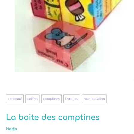
cartonné
,
coffret
,
comptines
,
livre-jeu
,
manipulation
La boite des comptines
Nadja