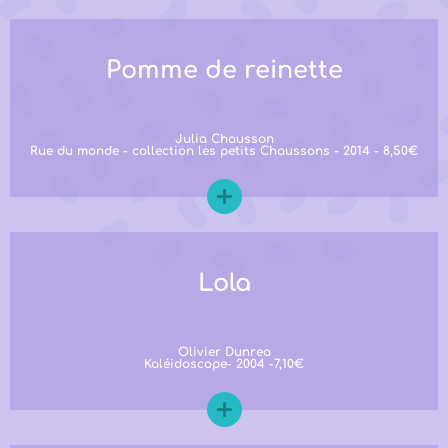
Pomme de reinette
Julia Chausson
Rue du monde - collection les petits Chaussons - 2014 - 8,50€
Lola
Olivier Dunrea
Kaléidoscope- 2004 -7,10€