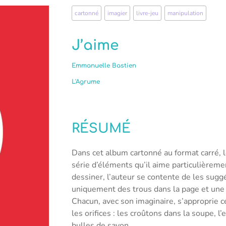
cartonné
,
imagier
,
livre-jeu
,
manipulation
J’aime
Emmanuelle Bastien
L'Agrume
RÉSUMÉ
Dans cet album cartonné au format carré, 
série d’éléments qu’il aime particulièreme
dessiner, l’auteur se contente de les suggé
uniquement des trous dans la page et une 
Chacun, avec son imaginaire, s’approprie ce
les orifices : les croûtons dans la soupe, l
bulles de savon…