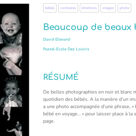
bébés
,
contraires
,
émotions
,
imagier
,
photo
Beaucoup de beaux 
David Ellwand
Pastel-Ecole Des Loisirs
RÉSUMÉ
De belles photographies en noir et blanc 
quotidien des bébés. A la manière d’un ima
a une photo accompagnée d’une phrase, « b
bébé en voyage… » pour laisser place à la s
page.