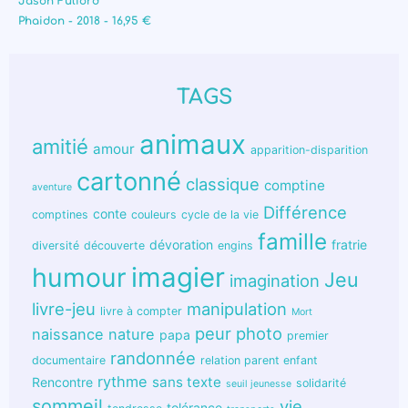
Jason Fulford
Phaidon - 2018 - 16,95 €
TAGS
animaux
amitié
amour
apparition-disparition
cartonné
classique
comptine
aventure
Différence
conte
comptines
couleurs
cycle de la vie
famille
dévoration
fratrie
diversité
découverte
engins
humour
imagier
Jeu
imagination
livre-jeu
manipulation
livre à compter
Mort
peur
photo
naissance
nature
papa
premier
randonnée
documentaire
relation parent enfant
rythme
sans texte
Rencontre
solidarité
seuil jeunesse
sommeil
vie
tolérance