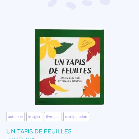
automne
,
imagier
,
livre-jeu
,
manipulation
UN TAPIS DE FEUILLES