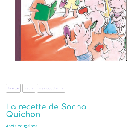
famille
,
fratrie
,
vie quotidienne
La recette de Sacha
Quichon
Anaïs Vaugelade