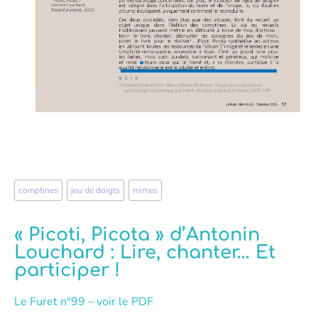
comptines
,
jeu de doigts
,
mimes
« Picoti, Picota » d’Antonin
Louchard : Lire, chanter… Et
participer !
Le Furet n°99 – voir le PDF