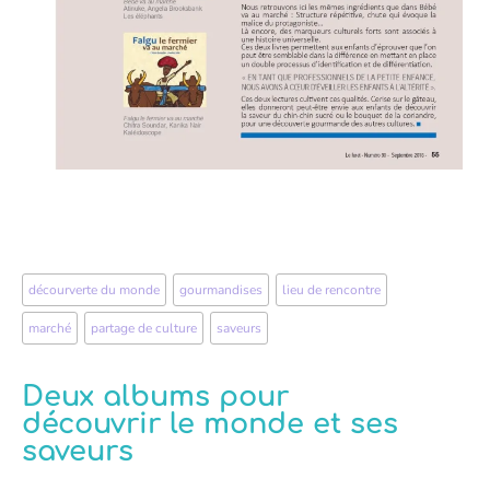
décourverte du monde
,
gourmandises
,
lieu de rencontre
,
marché
,
partage de culture
,
saveurs
Deux albums pour
découvrir le monde et ses
saveurs