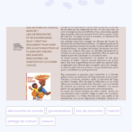
décourverte du monde
,
gourmandises
,
lieu de rencontre
,
marché
,
partage de culture
,
saveurs