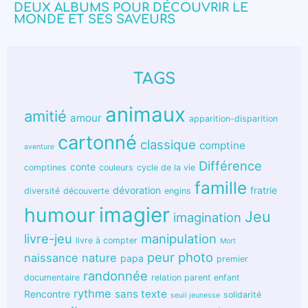
DEUX ALBUMS POUR DÉCOUVRIR LE
MONDE ET SES SAVEURS
TAGS
animaux
amitié
amour
apparition-disparition
cartonné
classique
comptine
aventure
Différence
conte
comptines
couleurs
cycle de la vie
famille
dévoration
fratrie
diversité
découverte
engins
humour
imagier
Jeu
imagination
livre-jeu
manipulation
livre à compter
Mort
peur
photo
naissance
nature
papa
premier
randonnée
documentaire
relation parent enfant
rythme
sans texte
Rencontre
solidarité
seuil jeunesse