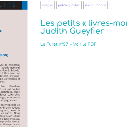
imagier
,
judith gueyfier
,
rue du monde
Les petits « livres-m
Judith Gueyfier
Le Furet n°97 – Voir le PDF