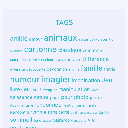
TAGS
animaux
amitié
amour
apparition-disparition
cartonné
classique
comptine
aventure
Différence
conte
comptines
couleurs
cycle de la vie
famille
dévoration
fratrie
diversité
découverte
engins
humour
imagier
Jeu
imagination
livre-jeu
manipulation
livre à compter
Mort
peur
photo
naissance
nature
papa
premier
randonnée
documentaire
relation parent enfant
rythme
sans texte
Rencontre
solidarité
seuil jeunesse
sommeil
vie
tolérance
tendresse
transports
quotidienne