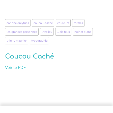
corinne dreyfuss
,
coucou-caché
,
couleurs
,
formes
,
les grandes personnes
,
livre jeu
,
lucie felix
,
noir et blanc
,
thierry magnier
,
typographie
Coucou Caché
Voir le PDF