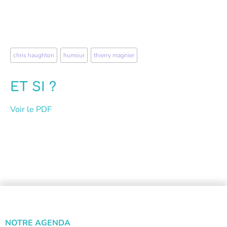
chris haughton
,
humour
,
thierry magnier
ET SI ?
Voir le PDF
NOTRE AGENDA