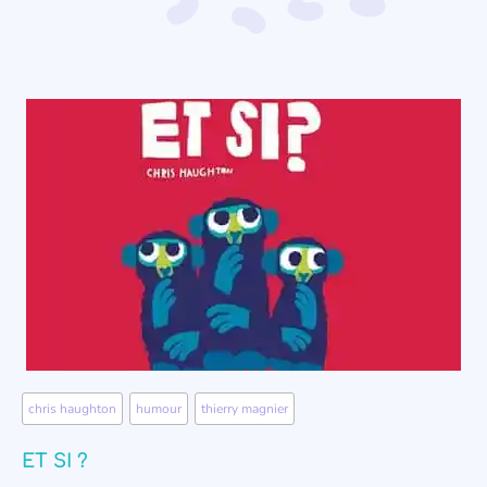
chris haughton
,
humour
,
thierry magnier
ET SI ?