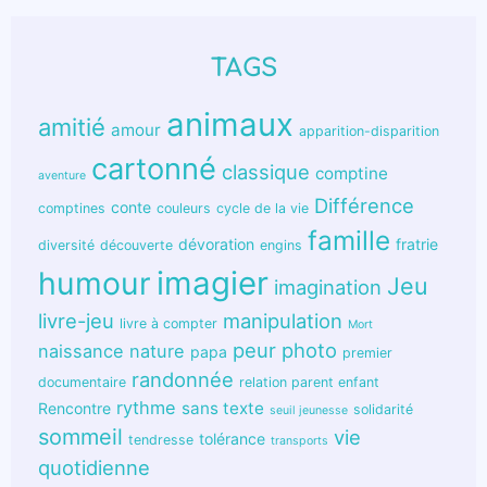
TAGS
animaux
amitié
amour
apparition-disparition
cartonné
classique
comptine
aventure
Différence
conte
comptines
couleurs
cycle de la vie
famille
dévoration
fratrie
diversité
découverte
engins
humour
imagier
Jeu
imagination
livre-jeu
manipulation
livre à compter
Mort
peur
photo
naissance
nature
papa
premier
randonnée
documentaire
relation parent enfant
rythme
sans texte
Rencontre
solidarité
seuil jeunesse
sommeil
vie
tolérance
tendresse
transports
quotidienne