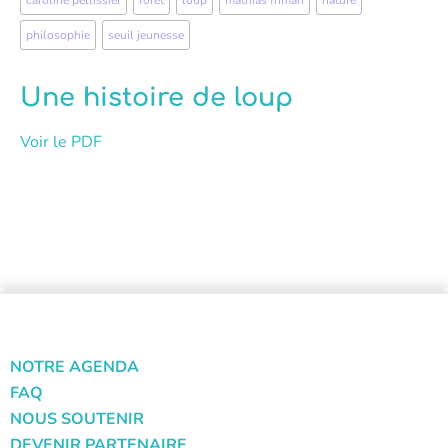
caroline pellissier
,
fôret
,
loup
,
mathias friman
,
nature
,
philosophie
,
seuil jeunesse
Une histoire de loup
Voir le PDF
NOTRE AGENDA
FAQ
NOUS SOUTENIR
DEVENIR PARTENAIRE