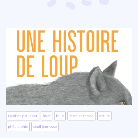
caroline pellissier
,
fôret
,
loup
,
mathias friman
,
nature
,
philosophie
,
seuil jeunesse