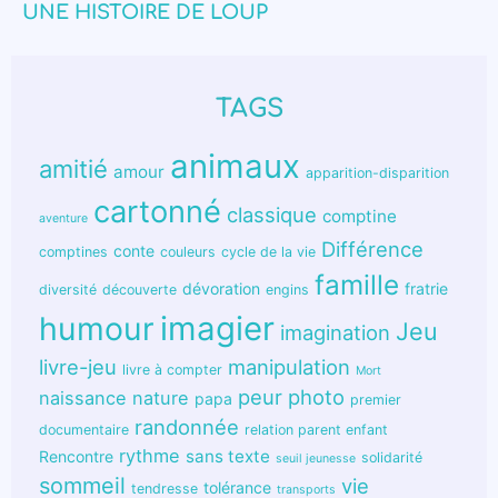
UNE HISTOIRE DE LOUP
TAGS
animaux
amitié
amour
apparition-disparition
cartonné
classique
comptine
aventure
Différence
conte
comptines
couleurs
cycle de la vie
famille
dévoration
fratrie
diversité
découverte
engins
humour
imagier
Jeu
imagination
livre-jeu
manipulation
livre à compter
Mort
peur
photo
naissance
nature
papa
premier
randonnée
documentaire
relation parent enfant
rythme
sans texte
Rencontre
solidarité
seuil jeunesse
sommeil
vie
tolérance
tendresse
transports