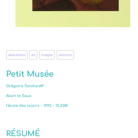
abécédaire
,
art
,
imagier
,
peinture
Petit Musée
Grégoire Solotareff
Alain le Saux
l'école des loisirs - 1992 - 15,50€
RÉSUMÉ