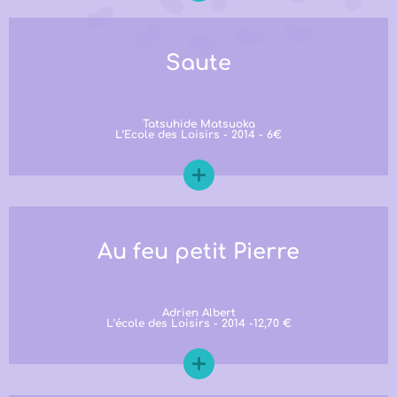
Saute
Tatsuhide Matsuoka
L’Ecole des Loisirs - 2014 - 6€
Au feu petit Pierre
Adrien Albert
L’école des Loisirs - 2014 -12,70 €