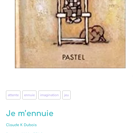
attente
,
ennuie
,
imagination
,
jeu
Je m’ennuie
Claude K Dubois