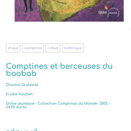
afrique
,
coomptines
,
culture
,
multilingue
Comptines et berceuses du
baobab
Chantal Groleziat
Elodie Nouhen
Didier jeunesse - Collection Comptines du Monde- 2002 -
24,90 euros