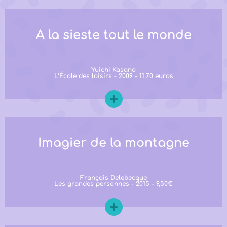
A la sieste tout le monde
Yuichi Kasano
L’École des loisirs - 2009 - 11,70 euros
Imagier de la montagne
François Delebecque
Les grandes personnes - 2015 - 9,50€