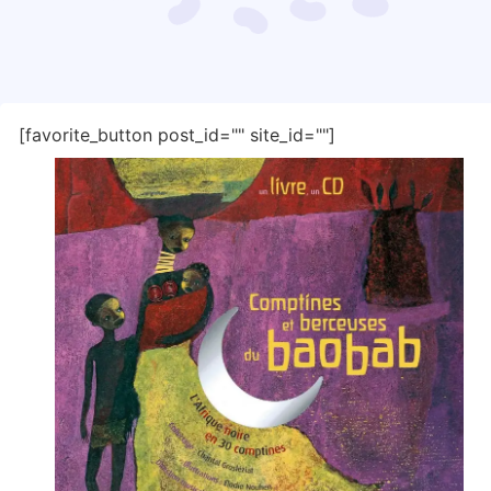
[favorite_button post_id="" site_id=""]