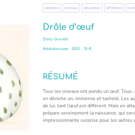
adoption
,
animaux
,
dévoration
,
différence
,
hum
Drôle d’œuf
Emily Gravett
Kaléidoscope - 2015 - 10 €
RÉSUMÉ
Tous les oiseaux ont pondu un œuf. Tous, 
en déniche un, immense et tacheté. Les a
de lui, tant l’œuf est différent. Mais en at
prépare sereinement la naissance, qui ser
impressionnante surprise pour les autres 