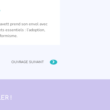
?
avett prend son envol avec
ets essentiels : l’adoption,
onformisme.
OUVRAGE SUIVANT
ER !