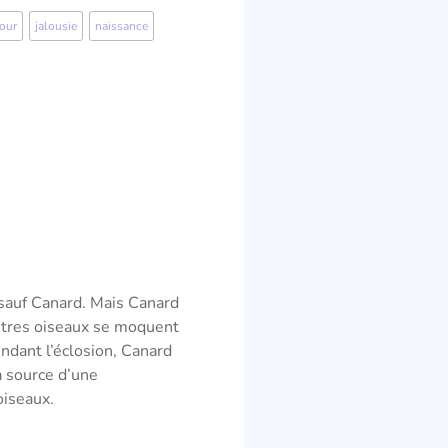
our
,
jalousie
,
naissance
sauf Canard. Mais Canard
utres oiseaux se moquent
tendant l’éclosion, Canard
a source d’une
oiseaux.