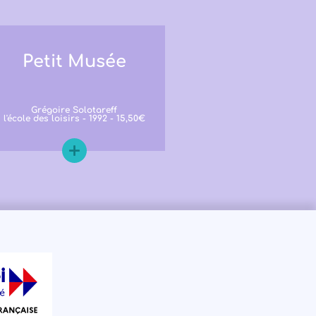
Petit Musée
Grégoire Solotareff
l'école des loisirs - 1992 - 15,50€