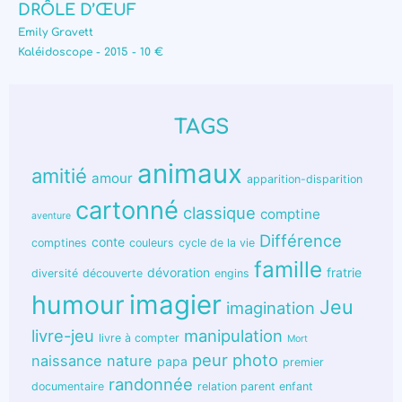
DRÔLE D’ŒUF
Emily Gravett
Kaléidoscope - 2015 - 10 €
TAGS
animaux
amitié
amour
apparition-disparition
cartonné
classique
comptine
aventure
Différence
conte
comptines
couleurs
cycle de la vie
famille
dévoration
fratrie
diversité
découverte
engins
humour
imagier
Jeu
imagination
livre-jeu
manipulation
livre à compter
Mort
peur
photo
naissance
nature
papa
premier
randonnée
documentaire
relation parent enfant