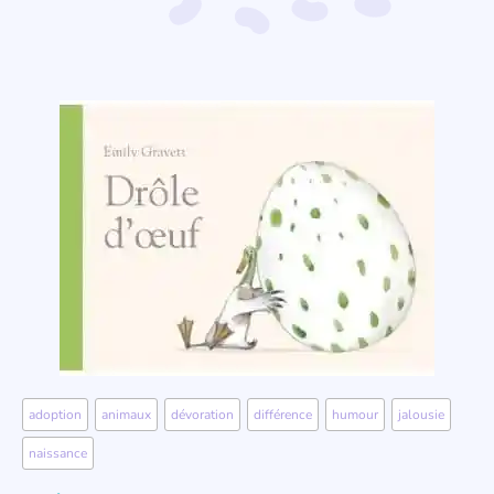
adoption
,
animaux
,
dévoration
,
différence
,
humour
,
jalousie
,
naissance