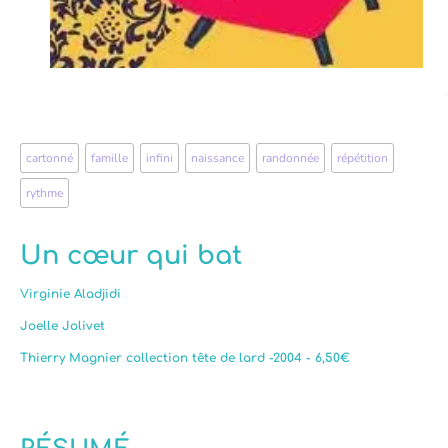
cartonné
,
famille
,
infini
,
naissance
,
randonnée
,
répétition
,
rythme
Un cœur qui bat
Virginie Aladjidi
Joelle Jolivet
Thierry Magnier collection tête de lard -2004 - 6,50€