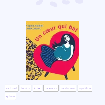
cartonné
,
famille
,
infini
,
naissance
,
randonnée
,
répétition
,
rythme