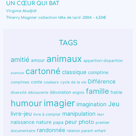
UN CŒUR QUI BAT
Virginie Aladjidi
Thierry Magnier collection tête de lard -2004 - 6,50€
TAGS
animaux
amitié
amour
apparition-disparition
cartonné
classique
comptine
aventure
Différence
conte
comptines
couleurs
cycle de la vie
famille
dévoration
fratrie
diversité
découverte
engins
humour
imagier
Jeu
imagination
livre-jeu
manipulation
livre à compter
Mort
peur
photo
naissance
nature
papa
premier
randonnée
documentaire
relation parent enfant