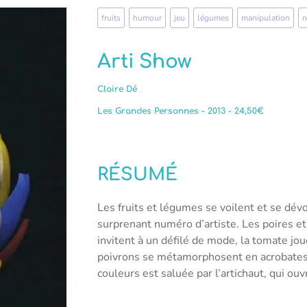
fruits
,
humour
,
jeu
,
légumes
,
manipulation
,
n
Arti Show
Claire Dé
Les Grandes Personnes - 2013 - 24,50€
RÉSUMÉ
Les fruits et légumes se voilent et se dévo
surprenant numéro d’artiste. Les poires e
invitent à un défilé de mode, la tomate jou
poivrons se métamorphosent en acrobates.
couleurs est saluée par l’artichaut, qui ouvr