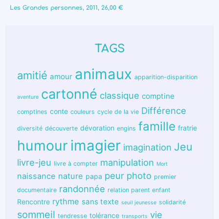
Les Grandes personnes, 2011, 26,00 €
TAGS
animaux
amitié
amour
apparition-disparition
cartonné
classique
comptine
aventure
Différence
conte
comptines
couleurs
cycle de la vie
famille
dévoration
fratrie
diversité
découverte
engins
humour
imagier
Jeu
imagination
livre-jeu
manipulation
livre à compter
Mort
peur
photo
naissance
nature
papa
premier
randonnée
documentaire
relation parent enfant
rythme
sans texte
Rencontre
solidarité
seuil jeunesse
sommeil
vie
tolérance
tendresse
transports