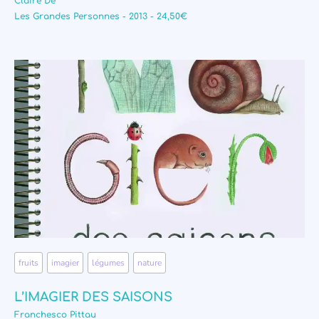
Claire Dé
Les Grandes Personnes - 2013 - 24,50€
fruits
,
imagier
,
légumes
,
nature
L’IMAGIER DES SAISONS
Franchesco Pittau