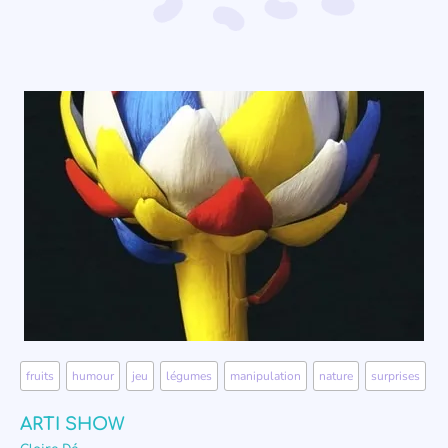
fruits
,
humour
,
jeu
,
légumes
,
manipulation
,
nature
,
surprises
ARTI SHOW