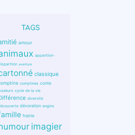
TAGS
amitié
amour
animaux
apparition-
isparition
aventure
cartonné
classique
comptine
conte
comptines
couleurs
cycle de la vie
Différence
diversité
dévoration
découverte
engins
famille
fratrie
humour
imagier