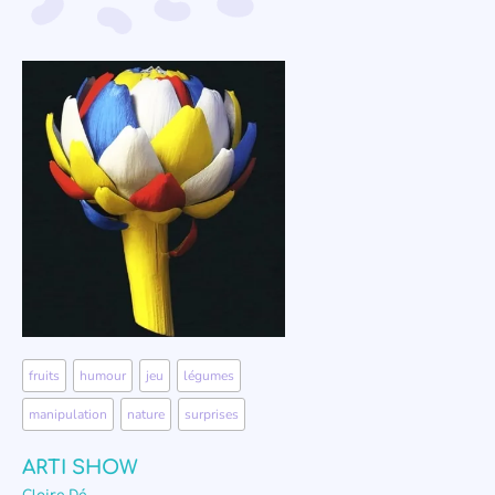
fruits
,
humour
,
jeu
,
légumes
,
manipulation
,
nature
,
surprises
ARTI SHOW