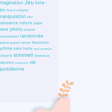
Jeu
imagination
livre-
jeu
livre à compter
manipulation
Mort
naissance
nature
papa
peur
photo
premier
randonnée
documentaire
Rencontre
elation parent enfant
rythme
sans texte
seuil jeunesse
sommeil
olidarité
tendresse
vie
tolérance
transports
quotidienne