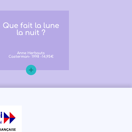
Que fait la lune
la nuit ?
Anne Herbauts
Casterman- 1998 -14,95€