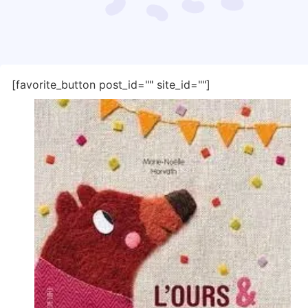
[favorite_button post_id="" site_id=""]