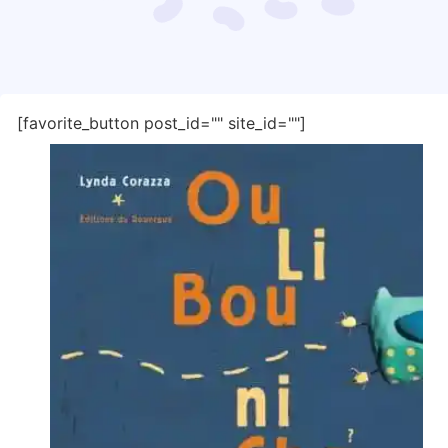
[favorite_button post_id="" site_id=""]