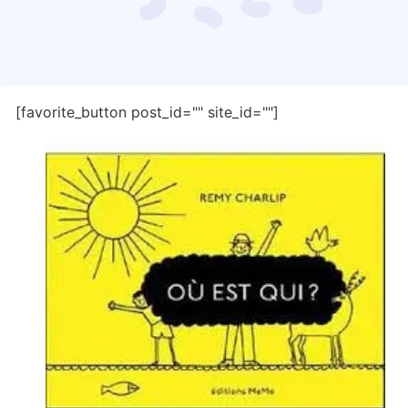
[favorite_button post_id="" site_id=""]