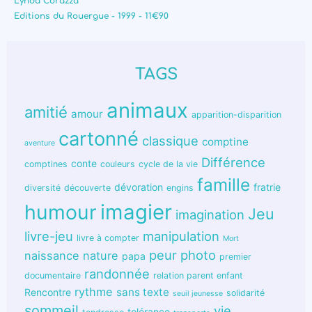
Lynda Corazza
Editions du Rouergue - 1999 - 11€90
TAGS
animaux
amitié
amour
apparition-disparition
cartonné
classique
comptine
aventure
Différence
conte
comptines
couleurs
cycle de la vie
famille
dévoration
fratrie
diversité
découverte
engins
humour
imagier
Jeu
imagination
livre-jeu
manipulation
livre à compter
Mort
peur
photo
naissance
nature
papa
premier
randonnée
documentaire
relation parent enfant
rythme
sans texte
Rencontre
solidarité
seuil jeunesse
sommeil
vie
tolérance