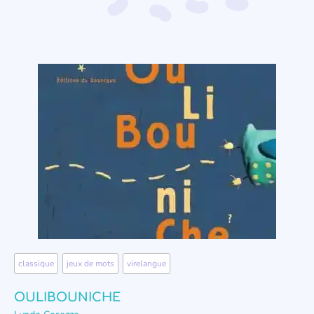
classique
,
jeux de mots
,
virelangue
OULIBOUNICHE